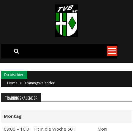
Skip to content
Du bist hier:
Home
>
Trainingskalender
TRAININGSKALENDER
Montag
09:00 – 10:0
Fit in die Woche 50+
Moni